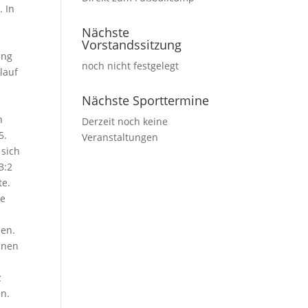
. In
Nächste
Vorstandssitzung
ung
noch nicht festgelegt
lauf
Nächste Sporttermine
h
Derzeit noch keine
5.
Veranstaltungen
 sich
3:2
te.
ge
sen.
inen
z
en.