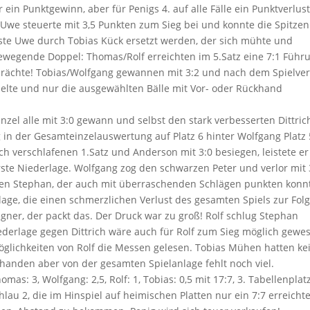
in Punktgewinn, aber für Penigs 4. auf alle Fälle ein Punktverlust
 Uwe steuerte mit 3,5 Punkten zum Sieg bei und konnte die Spitzen
ste Uwe durch Tobias Kück ersetzt werden, der sich mühte und
ewegende Doppel: Thomas/Rolf erreichten im 5.Satz eine 7:1 Führ
s rächte! Tobias/Wolfgang gewannen mit 3:2 und nach dem Spielver
spielte und nur die ausgewählten Bälle mit Vor- oder Rückhand
nzel alle mit 3:0 gewann und selbst den stark verbesserten Dittric
ng in der Gesamteinzelauswertung auf Platz 6 hinter Wolfgang Platz 
h verschlafenen 1.Satz und Anderson mit 3:0 besiegen, leistete er
rste Niederlage. Wolfgang zog den schwarzen Peter und verlor mit 
den Stephan, der auch mit überraschenden Schlägen punkten konn
erlage, die einen schmerzlichen Verlust des gesamten Spiels zur Fol
egner, der packt das. Der Druck war zu groß! Rolf schlug Stephan
ederlage gegen Dittrich wäre auch für Rolf zum Sieg möglich gewe
glichkeiten von Rolf die Messen gelesen. Tobias Mühen hatten ke
handen aber von der gesamten Spielanlage fehlt noch viel.
s: 3, Wolfgang: 2,5, Rolf: 1, Tobias: 0,5 mit 17:7, 3. Tabellenplat
hlau 2, die im Hinspiel auf heimischen Platten nur ein 7:7 erreicht