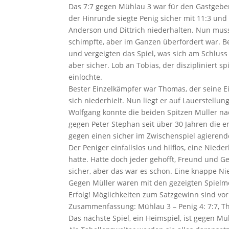
Das 7:7 gegen Mühlau 3 war für den Gastgeber e
der Hinrunde siegte Penig sicher mit 11:3 und
Anderson und Dittrich niederhalten. Nun mus
schimpfte, aber im Ganzen überfordert war. B
und vergeigten das Spiel, was sich am Schlus
aber sicher. Lob an Tobias, der diszipliniert 
einlochte.
Bester Einzelkämpfer war Thomas, der seine Ei
sich niederhielt. Nun liegt er auf Lauerstellu
Wolfgang konnte die beiden Spitzen Müller nac
gegen Peter Stephan seit über 30 Jahren die e
gegen einen sicher im Zwischenspiel agieren
Der Peniger einfallslos und hilflos, eine Nied
hatte. Hatte doch jeder gehofft, Freund und G
sicher, aber das war es schon. Eine knappe Ni
Gegen Müller waren mit den gezeigten Spielmö
Erfolg! Möglichkeiten zum Satzgewinn sind vor
Zusammenfassung: Mühlau 3 – Penig 4: 7:7, Thoma
Das nächste Spiel, ein Heimspiel, ist gegen Mü