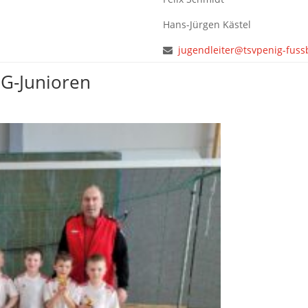
Hans-Jürgen Kästel
jugendleiter@tsvpenig-fuss
 G-Junioren