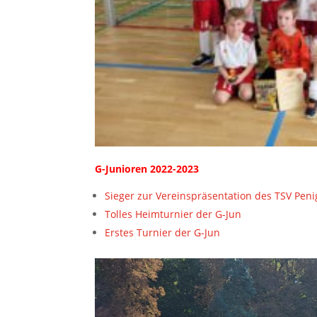
G-Junioren 2022-2023
Sieger zur Vereinspräsentation des TSV Peni
Tolles Heimturnier der G-Jun
Erstes Turnier der G-Jun