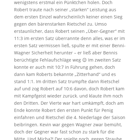
wenigstens erstmal ein Pünktchen holen. Doch
Robert traute nach seiner „starken“ Leistung aus
dem ersten Einzel wahrscheinlich keiner einen Sieg
gegen den bärenstarken Rietschel zu. Umso
erstaunlicher, dass Robert seinen „Über-Gegner“ mit
11:3 im ersten Satz überrannte denn alles, was er im
ersten Satz vermissen ließ, spulte er mit einer Benni-
Wagner Sicherheit herunter – er ließ aber Bennis
berüchtigte Fehlaufschläge weg 😉 Im zweiten Satz
konnte er auch mit 10:7 in Führung gehen, doch
dann kam Roberts bekannte „Zitterhand“ und es
stand 1:1. Im dritten Satz trumpfte dann Rietschel
auf und zog Robert auf 10:6 davon, doch Robert kam
mit Kampfgeist wieder zurück. und klaute ihm noch
den Dritten. Der Vierte war hart umkämpft, doch am
Ende konnte Robert den ersten Punkt für Penig
einfahren und Rietschel die 4. Niederlage der Saison
beibringen. Kevin war gegen Wagner zwar bemüht,
doch der Gegner war fast schon zu stark für die
Mitte. Und Micha?! Der spielte noch, gegen Straube