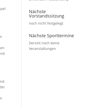
ppel
Nächste
Vorstandssitzung
noch nicht festgelegt
Nächste Sporttermine
en
Derzeit noch keine
ten
Veranstaltungen
und
and
der
rm