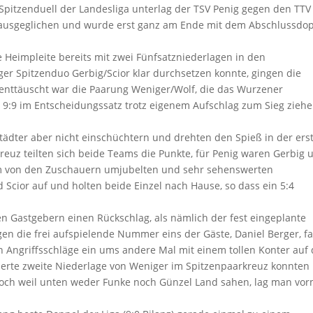
pitzenduell der Landesliga unterlag der TSV Penig gegen den TTV
en ausgeglichen und wurde erst ganz am Ende mit dem Abschlussdo
Heimpleite bereits mit zwei Fünfsatzniederlagen in den
er Spitzenduo Gerbig/Scior klar durchsetzen konnte, gingen die
enttäuscht war die Paarung Weniger/Wolf, die das Wurzener
 9:9 im Entscheidungssatz trotz eigenem Aufschlag zum Sieg zieh
tädter aber nicht einschüchtern und drehten den Spieß in der ers
euz teilten sich beide Teams die Punkte, für Penig waren Gerbig 
inem von den Zuschauern umjubelten und sehr sehenswerten
Scior auf und holten beide Einzel nach Hause, so dass ein 5:4
n Gastgebern einen Rückschlag, als nämlich der fest eingeplante
egen die frei aufspielende Nummer eins der Gäste, Daniel Berger, f
n Angriffsschläge ein ums andere Mal mit einem tollen Konter auf 
lierte zweite Niederlage von Weniger im Spitzenpaarkreuz konnten
och weil unten weder Funke noch Günzel Land sahen, lag man vo