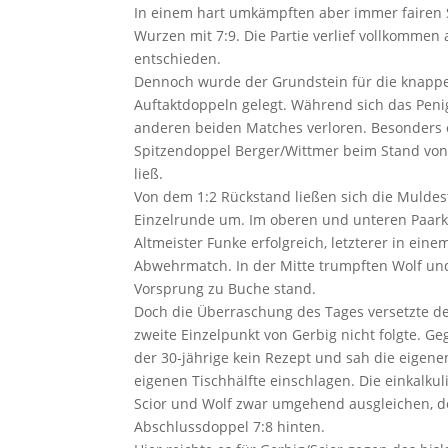
In einem hart umkämpften aber immer fairen S
Wurzen mit 7:9. Die Partie verlief vollkomm
entschieden.
Dennoch wurde der Grundstein für die knappe 
Auftaktdoppeln gelegt. Während sich das Penig
anderen beiden Matches verloren. Besonders 
Spitzendoppel Berger/Wittmer beim Stand von
ließ.
Von dem 1:2 Rückstand ließen sich die Muldes
Einzelrunde um. Im oberen und unteren Paarkr
Altmeister Funke erfolgreich, letzterer in e
Abwehrmatch. In der Mitte trumpften Wolf und 
Vorsprung zu Buche stand.
Doch die Überraschung des Tages versetzte de
zweite Einzelpunkt von Gerbig nicht folgte. G
der 30-jährige kein Rezept und sah die eigene
eigenen Tischhälfte einschlagen. Die einkalku
Scior und Wolf zwar umgehend ausgleichen, d
Abschlussdoppel 7:8 hinten.