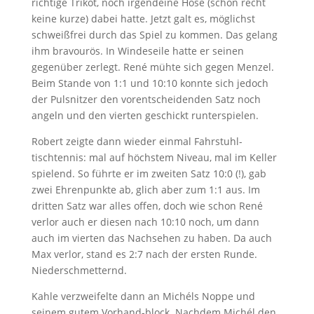
richtige Trikot, noch irgendeine Hose (schon recht
keine kurze) dabei hatte. Jetzt galt es, möglichst
schweißfrei durch das Spiel zu kommen. Das gelang
ihm bravourös. In Windeseile hatte er seinen
gegenüber zerlegt. René mühte sich gegen Menzel.
Beim Stande von 1:1 und 10:10 konnte sich jedoch
der Pulsnitzer den vorentscheidenden Satz noch
angeln und den vierten geschickt runterspielen.
Robert zeigte dann wieder einmal Fahrstuhl-
tischtennis: mal auf höchstem Niveau, mal im Keller
spielend. So führte er im zweiten Satz 10:0 (!), gab
zwei Ehrenpunkte ab, glich aber zum 1:1 aus. Im
dritten Satz war alles offen, doch wie schon René
verlor auch er diesen nach 10:10 noch, um dann
auch im vierten das Nachsehen zu haben. Da auch
Max verlor, stand es 2:7 nach der ersten Runde.
Niederschmetternd.
Kahle verzweifelte dann an Michéls Noppe und
seinem gutem Vorhand-block. Nachdem Michél den