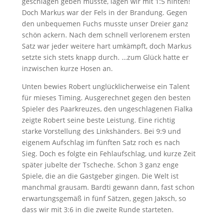
geschlagen geben musste, lagen wir mit 1:5 hinten!
Doch Markus war der Fels in der Brandung. Gegen
den unbequemen Fuchs musste unser Dreier ganz
schön ackern. Nach dem schnell verlorenem ersten
Satz war jeder weitere hart umkämpft, doch Markus
setzte sich stets knapp durch. …zum Glück hatte er
inzwischen kurze Hosen an.
Unten bewies Robert unglücklicherweise ein Talent
für mieses Timing. Ausgerechnet gegen den besten
Spieler des Paarkreuzes, den ungeschlagenen Fialka
zeigte Robert seine beste Leistung. Eine richtig
starke Vorstellung des Linkshänders. Bei 9:9 und
eigenem Aufschlag im fünften Satz roch es nach
Sieg. Doch es folgte ein Fehlaufschlag, und kurze Zeit
später jubelte der Tscheche. Schon 3 ganz enge
Spiele, die an die Gastgeber gingen. Die Welt ist
manchmal grausam. Bardti gewann dann, fast schon
erwartungsgemäß in fünf Sätzen, gegen Jaksch, so
dass wir mit 3:6 in die zweite Runde starteten.