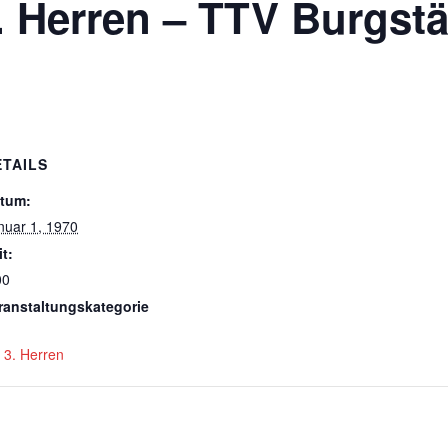
3. Herren – TTV Burgstä
ETAILS
tum:
nuar 1, 1970
it:
00
ranstaltungskategorie
 3. Herren