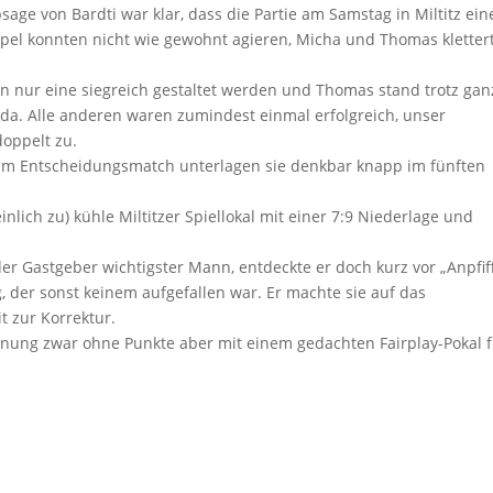
age von Bardti war klar, dass die Partie am Samstag in Miltitz ein
el konnten nicht wie gewohnt agieren, Micha und Thomas kletter
n nur eine siegreich gestaltet werden und Thomas stand trotz gan
 da. Alle anderen waren zumindest einmal erfolgreich, unser
oppelt zu.
 im Entscheidungsmatch unterlagen sie denkbar knapp im fünften
nlich zu) kühle Miltitzer Spiellokal mit einer 7:9 Niederlage und
r Gastgeber wichtigster Mann, entdeckte er doch kurz vor „Anpfif
g, der sonst keinem aufgefallen war. Er machte sie auf das
 zur Korrektur.
nung zwar ohne Punkte aber mit einem gedachten Fairplay-Pokal 