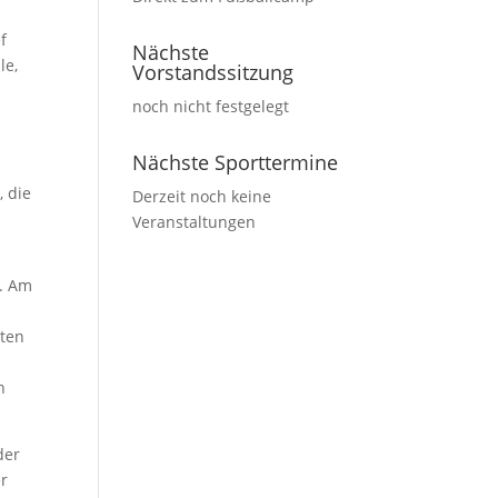
f
Nächste
le,
Vorstandssitzung
noch nicht festgelegt
Nächste Sporttermine
, die
Derzeit noch keine
Veranstaltungen
n. Am
d
zten
h
der
er