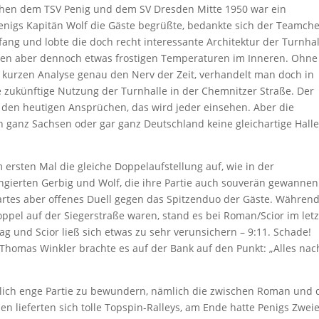
schen dem TSV Penig und dem SV Dresden Mitte 1950 war ein
enigs Kapitän Wolf die Gäste begrüßte, bedankte sich der Teamche
ang und lobte die doch recht interessante Architektur der Turnhal
rmen aber dennoch etwas frostigen Temperaturen im Inneren. Ohne
er kurzen Analyse genau den Nerv der Zeit, verhandelt man doch in
e zukünftige Nutzung der Turnhalle in der Chemnitzer Straße. Der
r den heutigen Ansprüchen, das wird jeder einsehen. Aber die
 in ganz Sachsen oder gar ganz Deutschland keine gleichartige Halle
 ersten Mal die gleiche Doppelaufstellung auf, wie in der
ngierten Gerbig und Wolf, die ihre Partie auch souverän gewanne
hartes aber offenes Duell gegen das Spitzenduo der Gäste. Währen
Doppel auf der Siegerstraße waren, stand es bei Roman/Scior im let
g und Scior ließ sich etwas zu sehr verunsichern – 9:11. Schade!
homas Winkler brachte es auf der Bank auf den Punkt: „Alles nac
rklich enge Partie zu bewundern, nämlich die zwischen Roman und 
n lieferten sich tolle Topspin-Ralleys, am Ende hatte Penigs Zwei