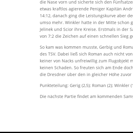
die Nase vorn und sicherte sich den Fünfsatzer
etwas kraftlos agierende Peniger Kapitän And
14:12, danach ging die Leistungskurve aber de
umso mehr. Winkler hatte in der Mitte schon
Jelinek und Scior ihre Kreise. Erstmals in der
von 7:2 die Zeichen auf einen schnellen Sieg g
So kam was kommen musste, Gerbig und Roman 
des TSV. Dabei ließ sich Roman auch nicht von
keiner von Nacks unfreiwillig zum Flugobjekt 
keinen Schaden. So freuten sich am Ende doch
die Dresdner über den in gleicher Höhe zuvor
Punkteteilung: Gerig (2,5); Roman (2); Winkler (1,5
Die nächste Partie findet am kommenden Samst