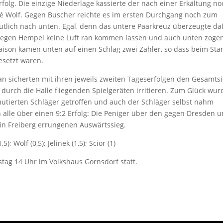
folg. Die einzige Niederlage kassierte der nach einer Erkältung no
ré Wolf. Gegen Buscher reichte es im ersten Durchgang noch zum
utlich nach unten. Egal, denn das untere Paarkreuz überzeugte da
 gegen Hempel keine Luft ran kommen lassen und auch unten zoge
 Saison kamen unten auf einen Schlag zwei Zähler, so dass beim Sta
esetzt waren.
sicherten mit ihren jeweils zweiten Tageserfolgen den Gesamts
 durch die Halle fliegenden Spielgeräten irritieren. Zum Glück wur
mutierten Schläger getroffen und auch der Schläger selbst nahm
 alle über einen 9:2 Erfolg: Die Peniger über den gegen Dresden 
 in Freiberg errungenen Auswärtssieg.
); Wolf (0,5); Jelinek (1,5); Scior (1)
ag 14 Uhr im Volkshaus Gornsdorf statt.