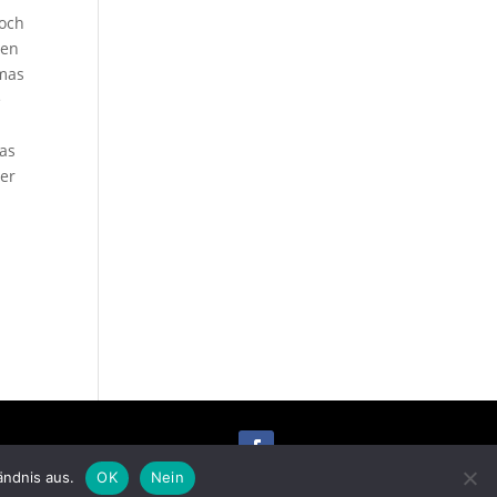
Doch
ten
omas
e
Das
ner
ändnis aus.
OK
Nein