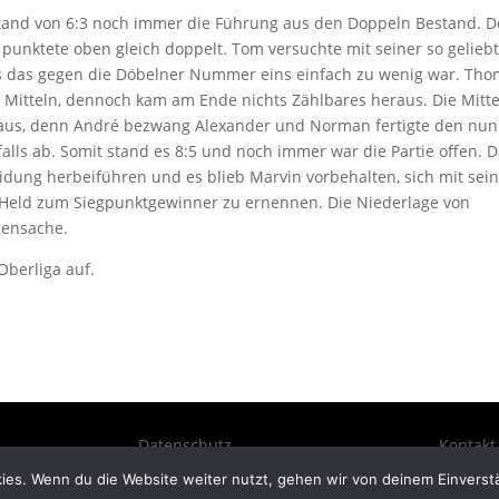
 Stand von 6:3 noch immer die Führung aus den Doppeln Bestand. 
punktete oben gleich doppelt. Tom versuchte mit seiner so gelieb
s das gegen die Döbelner Nummer eins einfach zu wenig war. Th
 Mitteln, dennoch kam am Ende nichts Zählbares heraus. Die Mitt
 aus, denn André bezwang Alexander und Norman fertigte den nun
lls ab. Somit stand es 8:5 und noch immer war die Partie offen. 
idung herbeiführen und es blieb Marvin vorbehalten, sich mit sei
Held zum Siegpunktgewinner zu ernennen. Die Niederlage von
bensache.
Oberliga auf.
Datenschutz
Kontakt
ies. Wenn du die Website weiter nutzt, gehen wir von deinem Einverst