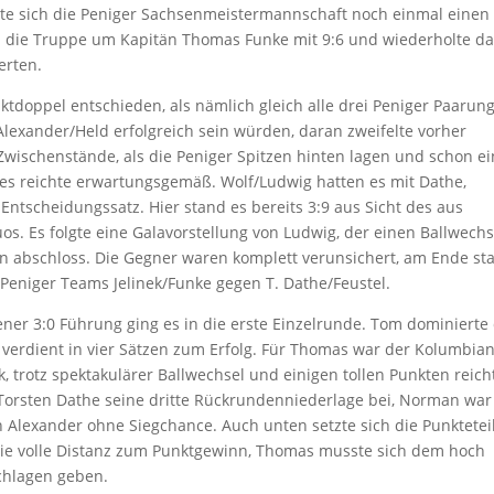
lte sich die Peniger Sachsenmeistermannschaft noch einmal einen
 die Truppe um Kapitän Thomas Funke mit 9:6 und wiederholte d
erten.
aktdoppel entschieden, als nämlich gleich alle drei Peniger Paarun
lexander/Held erfolgreich sein würden, daran zweifelte vorher
ischenstände, als die Peniger Spitzen hinten lagen und schon e
 es reichte erwartungsgemäß. Wolf/Ludwig hatten es mit Dathe,
Entscheidungssatz. Hier stand es bereits 3:9 aus Sicht des aus
s. Es folgte eine Galavorstellung von Ludwig, der einen Ballwechs
 abschloss. Die Gegner waren komplett verunsichert, am Ende st
 Peniger Teams Jelinek/Funke gegen T. Dathe/Feustel.
ener 3:0 Führung ging es in die erste Einzelrunde. Tom dominierte
verdient in vier Sätzen zum Erfolg. Für Thomas war der Kolumbia
k, trotz spektakulärer Ballwechsel und einigen tollen Punkten reich
é Torsten Dathe seine dritte Rückrundenniederlage bei, Norman war
 Alexander ohne Siegchance. Auch unten setzte sich die Punktete
 die volle Distanz zum Punktgewinn, Thomas musste sich dem hoch
chlagen geben.