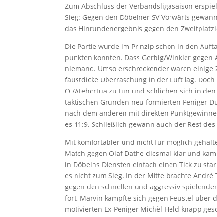
Zum Abschluss der Verbandsligasaison erspie
Sieg: Gegen den Döbelner SV Vorwärts gewann
das Hinrundenergebnis gegen den Zweitplatzi
Die Partie wurde im Prinzip schon in den Auft
punkten konnten. Dass Gerbig/Winkler gegen A
niemand. Umso erschreckender waren einige Zw
faustdicke Überraschung in der Luft lag. Doch
O./Atehortua zu tun und schlichen sich in den 
taktischen Gründen neu formierten Peniger Duo
nach dem anderen mit direkten Punktgewinnen
es 11:9. Schließlich gewann auch der Rest des
Mit komfortabler und nicht für möglich gehalt
Match gegen Olaf Dathe diesmal klar und kam 
in Döbelns Diensten einfach einen Tick zu star
es nicht zum Sieg. In der Mitte brachte Andr
gegen den schnellen und aggressiv spielenden
fort, Marvin kämpfte sich gegen Feustel über
motivierten Ex-Peniger Michèl Held knapp ges