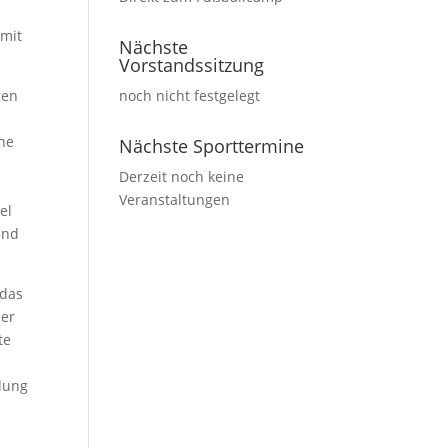
amit
Nächste
Vorstandssitzung
gen
noch nicht festgelegt
ine
Nächste Sporttermine
Derzeit noch keine
Veranstaltungen
el
and
 das
ner
te
ilung