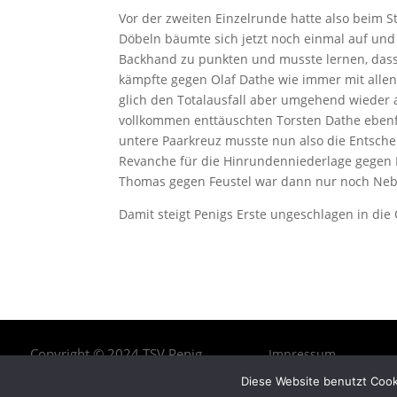
Vor der zweiten Einzelrunde hatte also beim
Döbeln bäumte sich jetzt noch einmal auf und 
Backhand zu punkten und musste lernen, das
kämpfte gegen Olaf Dathe wie immer mit allen
glich den Totalausfall aber umgehend wieder
vollkommen enttäuschten Torsten Dathe ebenfa
untere Paarkreuz musste nun also die Entsche
Revanche für die Hinrundenniederlage gegen 
Thomas gegen Feustel war dann nur noch Ne
Damit steigt Penigs Erste ungeschlagen in die 
Copyright © 2024 TSV Penig
Impressum
e.V.
Diese Website benutzt Cook