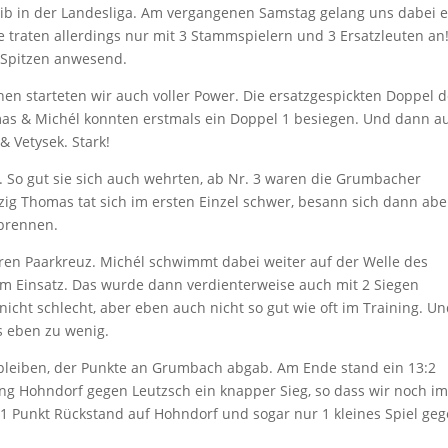
ib in der Landesliga. Am vergangenen Samstag gelang uns dabei e
 traten allerdings nur mit 3 Stammspielern und 3 Ersatzleuten an
 Spitzen anwesend.
en starteten wir auch voller Power. Die ersatzgespickten Doppel d
 & Michél konnten erstmals ein Doppel 1 besiegen. Und dann a
& Vetysek. Stark!
. So gut sie sich auch wehrten, ab Nr. 3 waren die Grumbacher
inzig Thomas tat sich im ersten Einzel schwer, besann sich dann abe
nbrennen.
n Paarkreuz. Michél schwimmt dabei weiter auf der Welle des
m Einsatz. Das wurde dann verdienterweise auch mit 2 Siegen
 nicht schlecht, aber eben auch nicht so gut wie oft im Training. U
as eben zu wenig.
e bleiben, der Punkte an Grumbach abgab. Am Ende stand ein 13:2
ang Hohndorf gegen Leutzsch ein knapper Sieg, so dass wir noch i
r 1 Punkt Rückstand auf Hohndorf und sogar nur 1 kleines Spiel ge