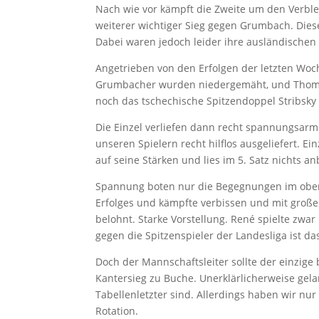
Nach wie vor kämpft die Zweite um den Verble
weiterer wichtiger Sieg gegen Grumbach. Diese
Dabei waren jedoch leider ihre ausländischen
Angetrieben von den Erfolgen der letzten Woch
Grumbacher wurden niedergemäht, und Thomas
noch das tschechische Spitzendoppel Stribsky 
Die Einzel verliefen dann recht spannungsarm
unseren Spielern recht hilflos ausgeliefert. E
auf seine Stärken und lies im 5. Satz nichts a
Spannung boten nur die Begegnungen im obere
Erfolges und kämpfte verbissen und mit große
belohnt. Starke Vorstellung. René spielte zwar
gegen die Spitzenspieler der Landesliga ist d
Doch der Mannschaftsleiter sollte der einzig
Kantersieg zu Buche. Unerklärlicherweise gel
Tabellenletzter sind. Allerdings haben wir nu
Rotation.