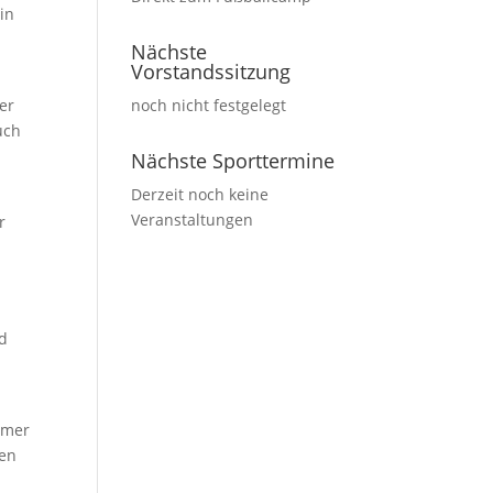
in
!
Nächste
Vorstandssitzung
er
noch nicht festgelegt
uch
Nächste Sporttermine
Derzeit noch keine
Veranstaltungen
r
nd
mmer
gen