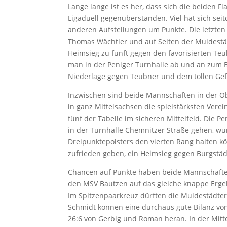
Lange lange ist es her, dass sich die beiden F
Ligaduell gegenüberstanden. Viel hat sich se
anderen Aufstellungen um Punkte. Die letzten v
Thomas Wächtler und auf Seiten der Muldestäd
Heimsieg zu fünft gegen den favorisierten Te
man in der Peniger Turnhalle ab und an zum B
Niederlage gegen Teubner und dem tollen Gef
Inzwischen sind beide Mannschaften in der O
in ganz Mittelsachsen die spielstärksten Vere
fünf der Tabelle im sicheren Mittelfeld. Die P
in der Turnhalle Chemnitzer Straße gehen, wür
Dreipunktepolsters den vierten Rang halten kö
zufrieden geben, ein Heimsieg gegen Burgstädt 
Chancen auf Punkte haben beide Mannschaften
den MSV Bautzen auf das gleiche knappe Erge
Im Spitzenpaarkreuz dürften die Muldestädter
Schmidt können eine durchaus gute Bilanz von
26:6 von Gerbig und Roman heran. In der Mitte