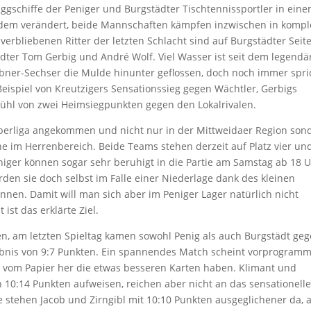
laggschiffe der Peniger und Burgstädter Tischtennissportler in ein
itdem verändert, beide Mannschaften kämpfen inzwischen in kompl
erbliebenen Ritter der letzten Schlacht sind auf Burgstädter Seit
ter Tom Gerbig und André Wolf. Viel Wasser ist seit dem legendä
ubner-Sechser die Mulde hinunter geflossen, doch noch immer spri
eispiel von Kreutzigers Sensationssieg gegen Wächtler, Gerbigs
ühl von zwei Heimsiegpunkten gegen den Lokalrivalen.
berliga angekommen und nicht nur in der Mittweidaer Region son
ine im Herrenbereich. Beide Teams stehen derzeit auf Platz vier un
eniger können sogar sehr beruhigt in die Partie am Samstag ab 18 
den sie doch selbst im Falle einer Niederlage dank des kleinen
nnen. Damit will man sich aber im Peniger Lager natürlich nicht
ist das erklärte Ziel.
, am letzten Spieltag kamen sowohl Penig als auch Burgstädt ge
bnis von 9:7 Punkten. Ein spannendes Match scheint vorprogrammi
 vom Papier her die etwas besseren Karten haben. Klimant und
 10:14 Punkten aufweisen, reichen aber nicht an das sensationell
 stehen Jacob und Zirngibl mit 10:10 Punkten ausgeglichener da, a