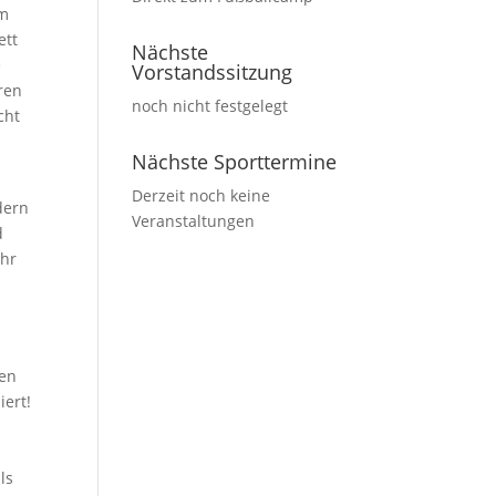
em
ett
Nächste
e
Vorstandssitzung
ren
noch nicht festgelegt
cht
Nächste Sporttermine
Derzeit noch keine
dern
Veranstaltungen
d
Uhr
gen
ert!
e
ls