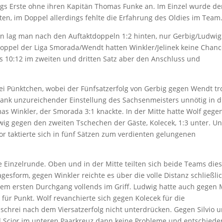
nigs Erste ohne ihren Kapitän Thomas Funke an. Im Einzel wurde de
ten, im Doppel allerdings fehlte die Erfahrung des Oldies im Team
n lag man nach den Auftaktdoppeln 1:2 hinten, nur Gerbig/Ludwig
Doppel der Liga Smorada/Wendt hatten Winkler/Jelinek keine Chanc
ils 10:12 im zweiten und dritten Satz aber den Anschluss und
ei Pünktchen, wobei der Fünfsatzerfolg von Gerbig gegen Wendt tr
dank unzureichender Einstellung des Sachsenmeisters unnötig in d
s Winkler, der Smorada 3:1 knackte. In der Mitte hatte Wolf gege
wig gegen den zweiten Tschechen der Gäste, Kolecek, 1:3 unter. U
cior taktierte sich in fünf Sätzen zum verdienten gelungenen
te Einzelrunde. Oben und in der Mitte teilten sich beide Teams die
gesform, gegen Winkler reichte es über die volle Distanz schließli
em ersten Durchgang vollends im Griff. Ludwig hatte auch gegen 
für Punkt. Wolf revanchierte sich gegen Kolecek für die
chrei nach dem Viersatzerfolg nicht unterdrücken. Gegen Silvio 
d Scior im unteren Paarkreuz dann keine Probleme und entschiede