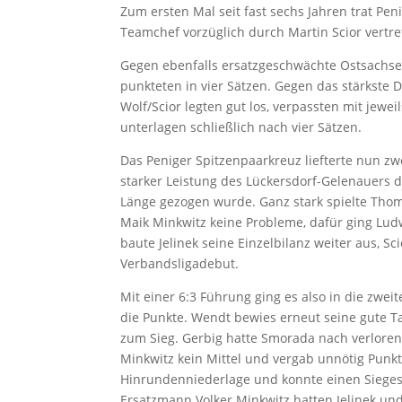
Zum ersten Mal seit fast sechs Jahren trat Pe
Teamchef vorzüglich durch Martin Scior vertre
Gegen ebenfalls ersatzgeschwächte Ostsachse
punkteten in vier Sätzen. Gegen das stärkste 
Wolf/Scior legten gut los, verpassten mit jewe
unterlagen schließlich nach vier Sätzen.
Das Peniger Spitzenpaarkreuz liefterte nun zw
starker Leistung des Lückersdorf-Gelenauers 
Länge gezogen wurde. Ganz stark spielte Thoma
Maik Minkwitz keine Probleme, dafür ging Lud
baute Jelinek seine Einzelbilanz weiter aus, S
Verbandsligadebut.
Mit einer 6:3 Führung ging es also in die zwei
die Punkte. Wendt bewies erneut seine gute Ta
zum Sieg. Gerbig hatte Smorada nach verloren
Minkwitz kein Mittel und vergab unnötig Punkt 
Hinrundenniederlage und konnte einen Siegess
Ersatzmann Volker Minkwitz hatten Jelinek un