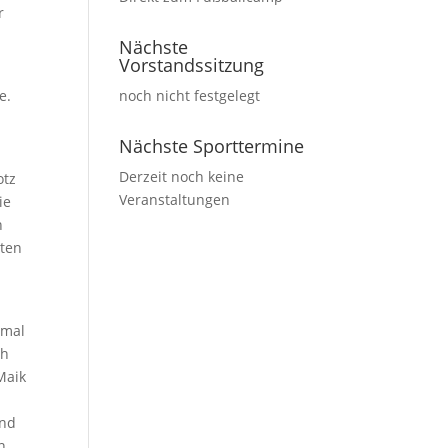
r
.
Nächste
Vorstandssitzung
e.
noch nicht festgelegt
Nächste Sporttermine
Derzeit noch keine
otz
Veranstaltungen
ie
n
nten
smal
ch
Maik
und
n