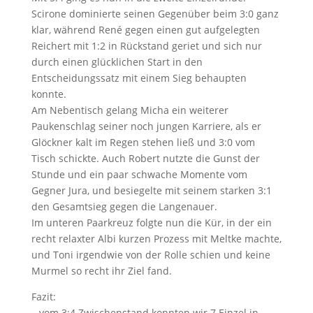
Scirone dominierte seinen Gegenüber beim 3:0 ganz
klar, während René gegen einen gut aufgelegten
Reichert mit 1:2 in Rückstand geriet und sich nur
durch einen glücklichen Start in den
Entscheidungssatz mit einem Sieg behaupten
konnte.
Am Nebentisch gelang Micha ein weiterer
Paukenschlag seiner noch jungen Karriere, als er
Glöckner kalt im Regen stehen ließ und 3:0 vom
Tisch schickte. Auch Robert nutzte die Gunst der
Stunde und ein paar schwache Momente vom
Gegner Jura, und besiegelte mit seinem starken 3:1
den Gesamtsieg gegen die Langenauer.
Im unteren Paarkreuz folgte nun die Kür, in der ein
recht relaxter Albi kurzen Prozess mit Meltke machte,
und Toni irgendwie von der Rolle schien und keine
Murmel so recht ihr Ziel fand.
Fazit:
– vom 3:4 Zwischenstand konnten wir 7 Einzel in