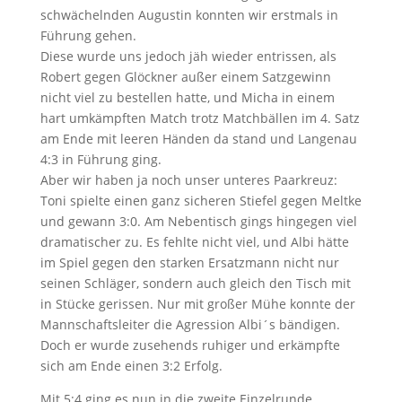
schwächelnden Augustin konnten wir erstmals in
Führung gehen.
Diese wurde uns jedoch jäh wieder entrissen, als
Robert gegen Glöckner außer einem Satzgewinn
nicht viel zu bestellen hatte, und Micha in einem
hart umkämpften Match trotz Matchbällen im 4. Satz
am Ende mit leeren Händen da stand und Langenau
4:3 in Führung ging.
Aber wir haben ja noch unser unteres Paarkreuz:
Toni spielte einen ganz sicheren Stiefel gegen Meltke
und gewann 3:0. Am Nebentisch gings hingegen viel
dramatischer zu. Es fehlte nicht viel, und Albi hätte
im Spiel gegen den starken Ersatzmann nicht nur
seinen Schläger, sondern auch gleich den Tisch mit
in Stücke gerissen. Nur mit großer Mühe konnte der
Mannschaftsleiter die Agression Albi´s bändigen.
Doch er wurde zusehends ruhiger und erkämpfte
sich am Ende einen 3:2 Erfolg.
Mit 5:4 ging es nun in die zweite Einzelrunde.