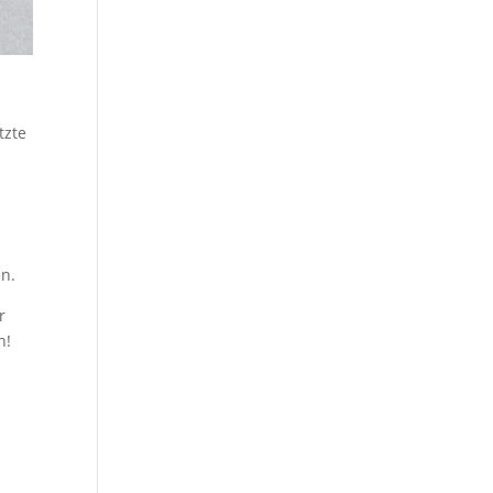
tzte
en.
r
n!
e