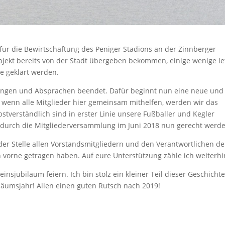
 für die Bewirtschaftung des Peniger Stadions an der Zinnberger
bjekt bereits von der Stadt übergeben bekommen, einige wenige le
e geklärt werden.
itungen und Absprachen beendet. Dafür beginnt nun eine neue und
 wenn alle Mitglieder hier gemeinsam mithelfen, werden wir das
bstverständlich sind in erster Linie unsere Fußballer und Kegler
 durch die Mitgliederversammlung im Juni 2018 nun gerecht werd
 der Stelle allen Vorstandsmitgliedern und den Verantwortlichen de
h vorne getragen haben. Auf eure Unterstützung zähle ich weiterhi
insjubiläum feiern. Ich bin stolz ein kleiner Teil dieser Geschicht
läumsjahr! Allen einen guten Rutsch nach 2019!