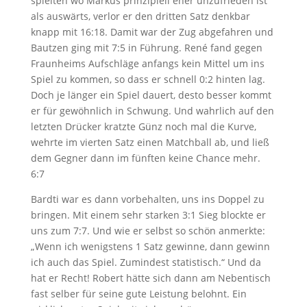
spielten wo Markus prinzipiell eher unzufrieden ist
als auswärts, verlor er den dritten Satz denkbar
knapp mit 16:18. Damit war der Zug abgefahren und
Bautzen ging mit 7:5 in Führung. René fand gegen
Fraunheims Aufschläge anfangs kein Mittel um ins
Spiel zu kommen, so dass er schnell 0:2 hinten lag.
Doch je länger ein Spiel dauert, desto besser kommt
er für gewöhnlich in Schwung. Und wahrlich auf den
letzten Drücker kratzte Günz noch mal die Kurve,
wehrte im vierten Satz einen Matchball ab, und ließ
dem Gegner dann im fünften keine Chance mehr.
6:7
Bardti war es dann vorbehalten, uns ins Doppel zu
bringen. Mit einem sehr starken 3:1 Sieg blockte er
uns zum 7:7. Und wie er selbst so schön anmerkte:
„Wenn ich wenigstens 1 Satz gewinne, dann gewinn
ich auch das Spiel. Zumindest statistisch.“ Und da
hat er Recht! Robert hätte sich dann am Nebentisch
fast selber für seine gute Leistung belohnt. Ein