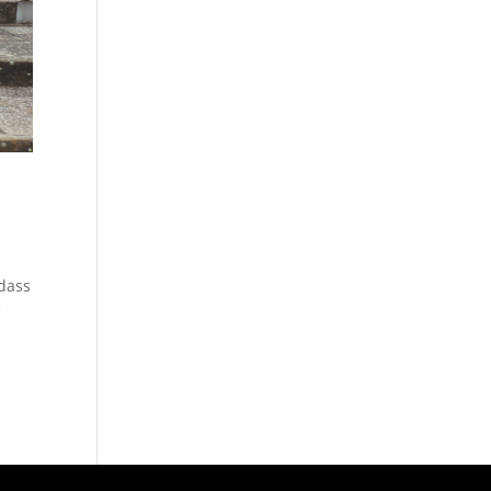
 dass
e